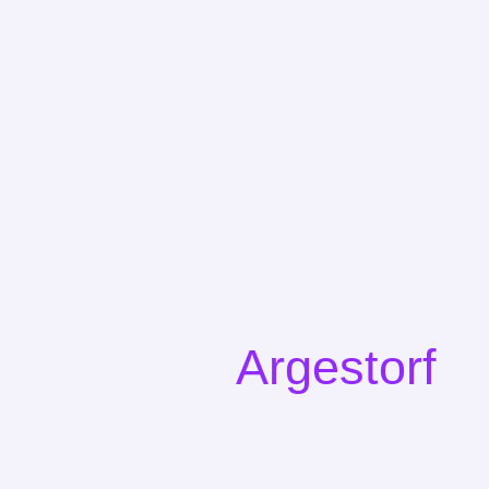
www.stein-für-wennigsen.de
Argestorf